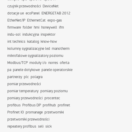
czujnik przewodności
DeviceNet
dotacje ue
ecoPanel
ENERGETAB 2012
EtherNet/IP
EthernetCat
expo-gas
firmware
folder
hmi
honeywell
ifm
indu-sol
indukcyjna
inspektor
int technics
katalog
know-how
kolumny sygnalizacyjne led
manotherm
mikrofalowe sygnalizatory poziomu
Modbus/TCP
moduły i/o
norres
oferta
pa
panele dotykowe
panele operatorskie
partnerzy
plc
polagra
pomiar przewodności
pomiar temperatury
pomiary poziomu
pomiary przewodności
procentec
profibus
Profibus DP
profihub
profinet
Profinet IO
promanage
przetworniki
przetworniki przewodności
repeatery profibus
seli
sick