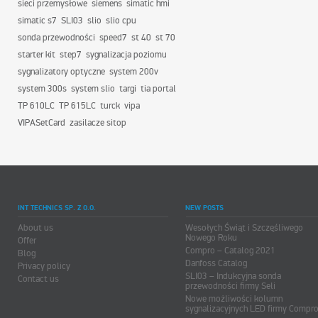
sieci przemysłowe
siemens
simatic hmi
simatic s7
SLI03
slio
slio cpu
sonda przewodności
speed7
st 40
st 70
starter kit
step7
sygnalizacja poziomu
sygnalizatory optyczne
system 200v
system 300s
system slio
targi
tia portal
TP 610LC
TP 615LC
turck
vipa
VIPASetCard
zasilacze sitop
INT TECHNICS SP. Z O.O.
NEW POSTS
About us
Wesołych Świąt i Szczęśliwego
Nowego Roku
Offer
Compro – Catalog 2021
Blog
Danfoss Catalog
Privacy policy
SLI03 – Indukcyjna sonda
Contact us
przewodności firmy Seli
Nowe możliwości kolumn
sygnalizacyjnych LED firmy Compr