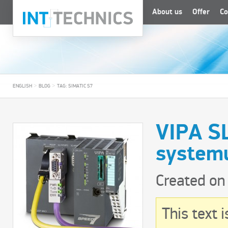
About us
Offer
Co
>
>
ENGLISH
BLOG
TAG: SIMATIC S7
VIPA SL
system
Created on
This text 