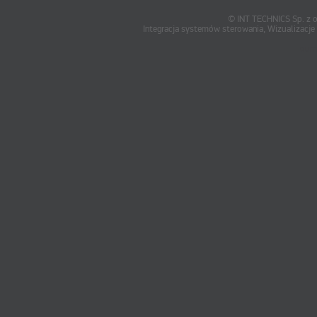
© INT TECHNICS Sp. z o
Integracja systemów sterowania, Wizualizac
oum