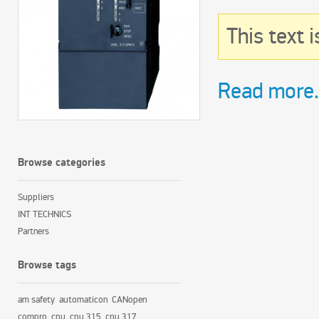
This text 
Read more.
Browse categories
Suppliers
INT TECHNICS
Partners
Browse tags
am safety
automaticon
CANopen
compro
cpu
cpu 315
cpu 317