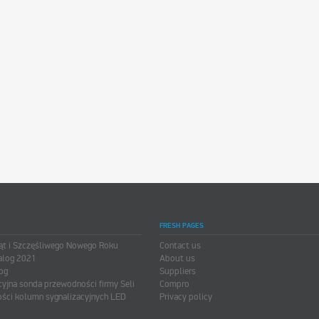
FRESH PAGES
ąt i Szczęśliwego Nowego Roku
Contact us
alog 2021
About us
og
Suppliers
cyjna sonda przewodności firmy Seli
Compro
ści kolumn sygnalizacyjnych LED
Privacy policy