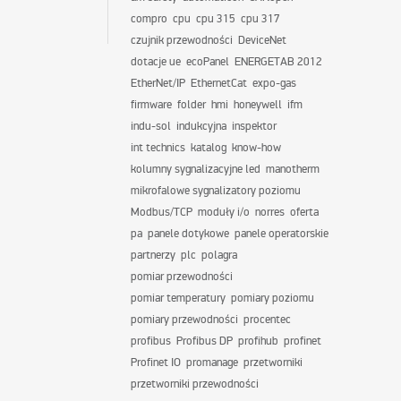
compro
cpu
cpu 315
cpu 317
czujnik przewodności
DeviceNet
dotacje ue
ecoPanel
ENERGETAB 2012
EtherNet/IP
EthernetCat
expo-gas
firmware
folder
hmi
honeywell
ifm
indu-sol
indukcyjna
inspektor
int technics
katalog
know-how
kolumny sygnalizacyjne led
manotherm
mikrofalowe sygnalizatory poziomu
Modbus/TCP
moduły i/o
norres
oferta
pa
panele dotykowe
panele operatorskie
partnerzy
plc
polagra
pomiar przewodności
pomiar temperatury
pomiary poziomu
pomiary przewodności
procentec
profibus
Profibus DP
profihub
profinet
Profinet IO
promanage
przetworniki
przetworniki przewodności