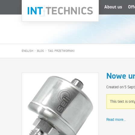
About us
Off
>
>
ENGLISH
BLOG
TAG: PRZETWORNIKI
Nowe ur
Created on
5 Sep
This text is onl
Read more...