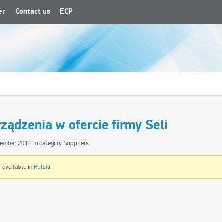
er
Contact us
ECP
ządzenia w ofercie firmy Seli
tember 2011
in category
Suppliers
.
y available in
Polski
.