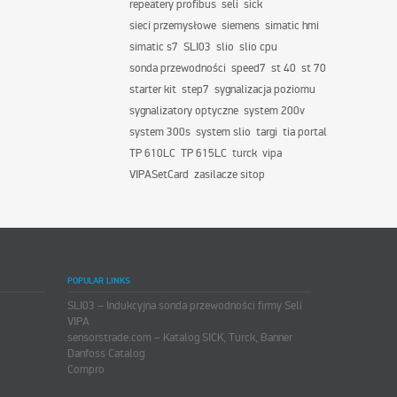
repeatery profibus
seli
sick
sieci przemysłowe
siemens
simatic hmi
simatic s7
SLI03
slio
slio cpu
sonda przewodności
speed7
st 40
st 70
starter kit
step7
sygnalizacja poziomu
sygnalizatory optyczne
system 200v
system 300s
system slio
targi
tia portal
TP 610LC
TP 615LC
turck
vipa
VIPASetCard
zasilacze sitop
POPULAR LINKS
SLI03 – Indukcyjna sonda przewodności firmy Seli
VIPA
sensorstrade.com – Katalog SICK, Turck, Banner
Danfoss Catalog
Compro