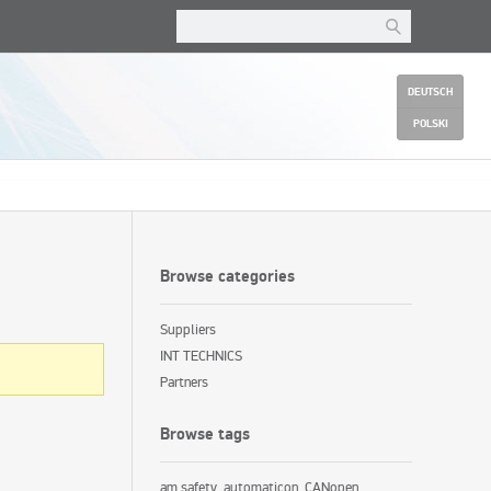
DEUTSCH
POLSKI
Browse categories
Suppliers
INT TECHNICS
Partners
Browse tags
am safety
automaticon
CANopen