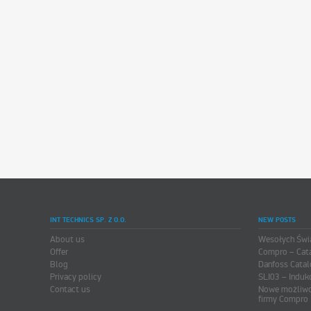
INT TECHNICS SP. Z O.O.
NEW POSTS
About us
Wesołych Świ
Offer
Compro – Cat
Blog
Danfoss Catal
Privacy policy
SLI03 – Induk
Contact us
Nowe możliwo
firmy Compro