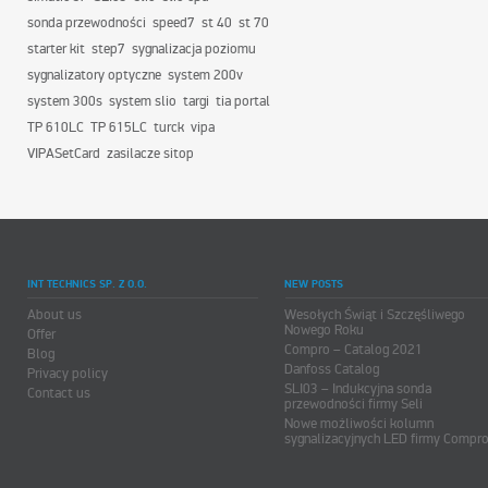
sonda przewodności
speed7
st 40
st 70
starter kit
step7
sygnalizacja poziomu
sygnalizatory optyczne
system 200v
system 300s
system slio
targi
tia portal
TP 610LC
TP 615LC
turck
vipa
VIPASetCard
zasilacze sitop
INT TECHNICS SP. Z O.O.
NEW POSTS
About us
Wesołych Świąt i Szczęśliwego
Nowego Roku
Offer
Compro – Catalog 2021
Blog
Danfoss Catalog
Privacy policy
SLI03 – Indukcyjna sonda
Contact us
przewodności firmy Seli
Nowe możliwości kolumn
sygnalizacyjnych LED firmy Compr