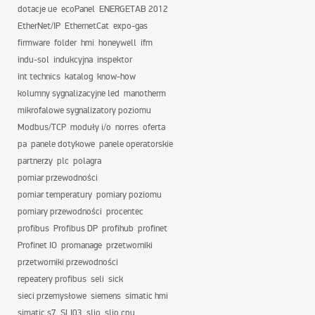
dotacje ue
ecoPanel
ENERGETAB 2012
EtherNet/IP
EthernetCat
expo-gas
firmware
folder
hmi
honeywell
ifm
indu-sol
indukcyjna
inspektor
int technics
katalog
know-how
kolumny sygnalizacyjne led
manotherm
mikrofalowe sygnalizatory poziomu
Modbus/TCP
moduły i/o
norres
oferta
pa
panele dotykowe
panele operatorskie
partnerzy
plc
polagra
pomiar przewodności
pomiar temperatury
pomiary poziomu
pomiary przewodności
procentec
profibus
Profibus DP
profihub
profinet
Profinet IO
promanage
przetworniki
przetworniki przewodności
repeatery profibus
seli
sick
sieci przemysłowe
siemens
simatic hmi
simatic s7
SLI03
slio
slio cpu