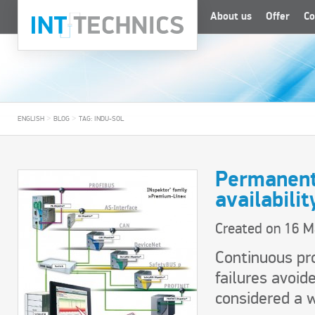
About us
Offer
Co
>
>
ENGLISH
BLOG
TAG: INDU-SOL
Permanent
availabilit
Created on
16 M
Continuous pro
failures avoid
considered a w