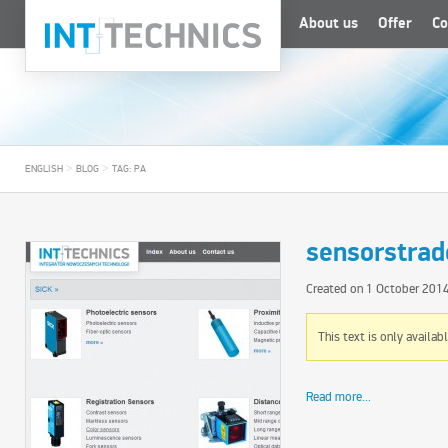
About us
Offer
Co
>
>
ENGLISH
BLOG
TAG: PA
sensorstrad
Created on
1 October 201
This text is only availab
Read more...