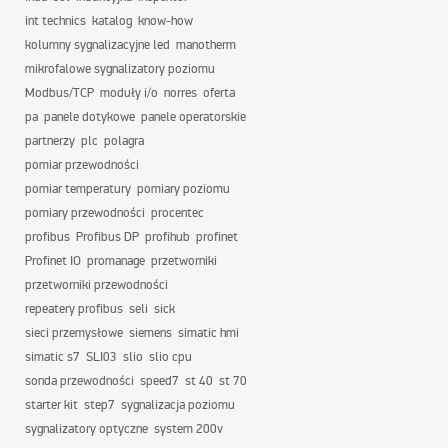
int technics
katalog
know-how
kolumny sygnalizacyjne led
manotherm
mikrofalowe sygnalizatory poziomu
Modbus/TCP
moduły i/o
norres
oferta
pa
panele dotykowe
panele operatorskie
partnerzy
plc
polagra
pomiar przewodności
pomiar temperatury
pomiary poziomu
pomiary przewodności
procentec
profibus
Profibus DP
profihub
profinet
Profinet IO
promanage
przetworniki
przetworniki przewodności
repeatery profibus
seli
sick
sieci przemysłowe
siemens
simatic hmi
simatic s7
SLI03
slio
slio cpu
sonda przewodności
speed7
st 40
st 70
starter kit
step7
sygnalizacja poziomu
sygnalizatory optyczne
system 200v