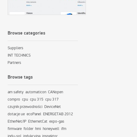
Browse categories
Suppliers
INT TECHNICS
Partners
Browse tags
am safety
automaticon
CANopen
compro
cpu
cpu 315
cpu 317
czujnik przewodności
DeviceNet
dotacje ue
ecoPanel
ENERGETAB 2012
EtherNet/IP
EthernetCat
expo-gas
firmware
folder
hmi
honeywell
ifm
indu-sol
indukcyjna
inspektor