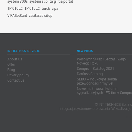
system 300s
system slio
targi
tia portal
TP 610LC
TP 615LC
turck
vipa
VIPASetCard
zasilacze sitop
INT TECHNICS SP. Z O.O.
NEW POSTS
About us
Wesołych Świąt i Szczęśliwego
Nowego Roku
Offer
Compro – Catalog 2021
Blog
Danfoss Catalog
Privacy policy
SLI03 – Indukcyjna sonda
Contact us
przewodności firmy Seli
Nowe możliwości kolumn
sygnalizacyjnych LED firmy Compr
© INT TECHNICS Sp. z o
Integracja systemów sterowania, Wizualizac
oum