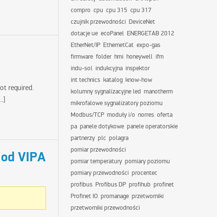
compro
cpu
cpu 315
cpu 317
czujnik przewodności
DeviceNet
dotacje ue
ecoPanel
ENERGETAB 2012
EtherNet/IP
EthernetCat
expo-gas
firmware
folder
hmi
honeywell
ifm
indu-sol
indukcyjna
inspektor
int technics
katalog
know-how
ot required.
kolumny sygnalizacyjne led
manotherm
...]
mikrofalowe sygnalizatory poziomu
Modbus/TCP
moduły i/o
norres
oferta
pa
panele dotykowe
panele operatorskie
partnerzy
plc
polagra
pomiar przewodności
 od VIPA
pomiar temperatury
pomiary poziomu
pomiary przewodności
procentec
profibus
Profibus DP
profihub
profinet
Profinet IO
promanage
przetworniki
przetworniki przewodności