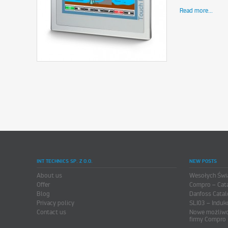
Read more...
INT TECHNICS SP. Z O.O.
NEW POSTS
About us
Wesołych Świ
Offer
Compro – Cat
Blog
Danfoss Catal
Privacy policy
SLI03 – Induk
Contact us
Nowe możliwo
firmy Compro