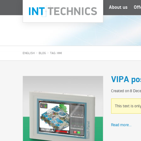
About us
Off
>
>
ENGLISH
BLOG
TAG: HMI
VIPA po
Created on
8 Dec
This text is onl
Read more...