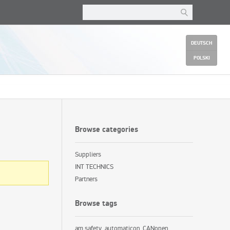
DEUTSCH
POLSKI
Browse categories
Suppliers
INT TECHNICS
Partners
Browse tags
am safety
automaticon
CANopen