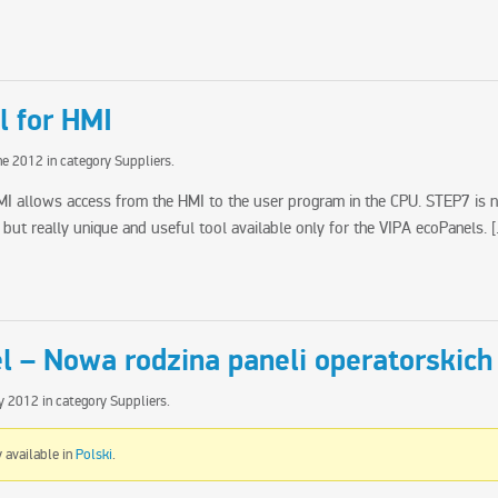
l for HMI
ne 2012
in category
Suppliers
.
I allows access from the HMI to the user program in the CPU. STEP7 is n
e but really unique and useful tool available only for the
VIPA ecoPanels
.
[
l – Nowa rodzina paneli operatorskich
y 2012
in category
Suppliers
.
y available in
Polski
.