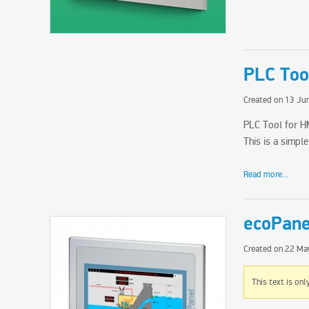
PLC Too
Created on
13 Ju
PLC Tool for HM
This is a simpl
Read more...
ecoPane
Created on
22 Ma
This text is onl