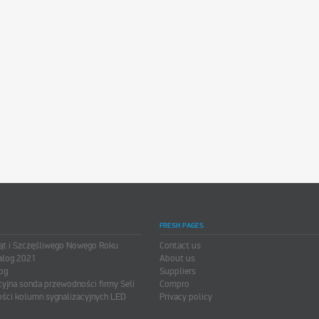
FRESH PAGES
ąt i Szczęśliwego Nowego Roku
Contact us
alog 2021
About us
og
Suppliers
cyjna sonda przewodności firmy Seli
Compro
ści kolumn sygnalizacyjnych LED
Privacy policy