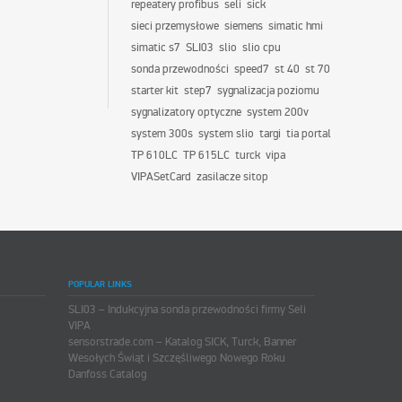
repeatery profibus
seli
sick
sieci przemysłowe
siemens
simatic hmi
simatic s7
SLI03
slio
slio cpu
sonda przewodności
speed7
st 40
st 70
starter kit
step7
sygnalizacja poziomu
sygnalizatory optyczne
system 200v
system 300s
system slio
targi
tia portal
TP 610LC
TP 615LC
turck
vipa
VIPASetCard
zasilacze sitop
POPULAR LINKS
SLI03 – Indukcyjna sonda przewodności firmy Seli
VIPA
sensorstrade.com – Katalog SICK, Turck, Banner
Wesołych Świąt i Szczęśliwego Nowego Roku
Danfoss Catalog