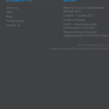
INT TECHNICS SP. Z O.O.
NEW POSTS
About us
Wesołych Świąt i Szczęśliwego
Nowego Roku
Offer
Compro – Catalog 2021
Blog
Danfoss Catalog
Privacy policy
SLI03 – Indukcyjna sonda
Contact us
przewodności firmy Seli
Nowe możliwości kolumn
sygnalizacyjnych LED firmy Compr
© INT TECHNICS Sp. z o
Integracja systemów sterowania, Wizualizac
oum