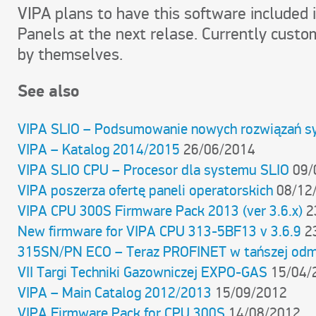
VIPA plans to have this software included 
Panels at the next relase. Currently custom
by themselves.
See also
VIPA SLIO – Podsumowanie nowych rozwiązań s
VIPA – Katalog 2014/2015
26/06/2014
VIPA SLIO CPU – Procesor dla systemu SLIO
09/
VIPA poszerza ofertę paneli operatorskich
08/12
VIPA CPU 300S Firmware Pack 2013 (ver 3.6.x)
2
New firmware for VIPA CPU 313-5BF13 v 3.6.9
2
315SN/PN ECO – Teraz PROFINET w tańszej odm
VII Targi Techniki Gazowniczej EXPO-GAS
15/04/
VIPA – Main Catalog 2012/2013
15/09/2012
VIPA Firmware Pack for CPU 300S
14/08/2012