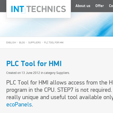
About us
Offer
Co
>
>
>
ENGLISH
BLOG
SUPPLIERS
PLC TOOL FOR HMI
PLC Tool for HMI
Created on
13 June 2012
in category
Suppliers
.
PLC Tool for HMI allows access from the H
program in the CPU. STEP7 is not required. 
really unique and useful tool available onl
ecoPanels
.