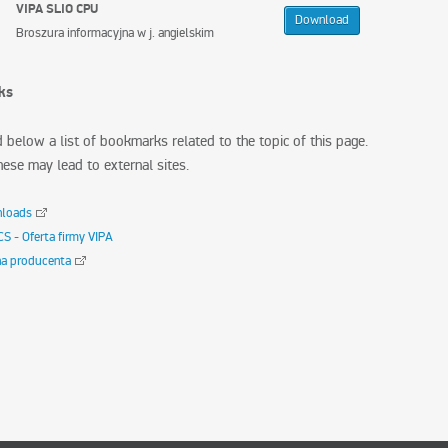
VIPA SLIO CPU
Download
Broszura informacyjna w j. angielskim
nks
d below a list of bookmarks related to the topic of this page.
ese may lead to external sites.
nloads
S - Oferta firmy VIPA
na producenta