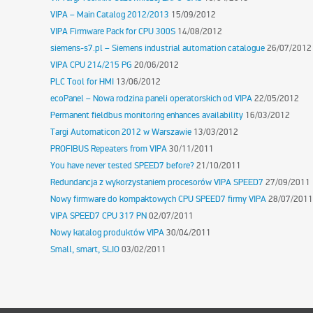
VIPA – Main Catalog 2012/2013
15/09/2012
VIPA Firmware Pack for CPU 300S
14/08/2012
siemens-s7.pl – Siemens industrial automation catalogue
26/07/2012
VIPA CPU 214/215 PG
20/06/2012
PLC Tool for HMI
13/06/2012
ecoPanel – Nowa rodzina paneli operatorskich od VIPA
22/05/2012
Permanent fieldbus monitoring enhances availability
16/03/2012
Targi Automaticon 2012 w Warszawie
13/03/2012
PROFIBUS Repeaters from VIPA
30/11/2011
You have never tested SPEED7 before?
21/10/2011
Redundancja z wykorzystaniem procesorów VIPA SPEED7
27/09/2011
Nowy firmware do kompaktowych CPU SPEED7 firmy VIPA
28/07/2011
VIPA SPEED7 CPU 317 PN
02/07/2011
Nowy katalog produktów VIPA
30/04/2011
Small, smart, SLIO
03/02/2011