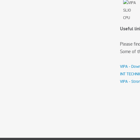
Useful li
Please fin
Some of th
VIPA - Dow
INT TECHNIC
VIPA - Stro