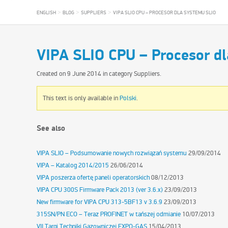
>
>
>
ENGLISH
BLOG
SUPPLIERS
VIPA SLIO CPU – PROCESOR DLA SYSTEMU SLIO
VIPA SLIO CPU – Procesor d
Created on
9 June 2014
in category
Suppliers
.
This text is only available in
Polski
.
See also
VIPA SLIO – Podsumowanie nowych rozwiązań systemu
29/09/2014
VIPA – Katalog 2014/2015
26/06/2014
VIPA poszerza ofertę paneli operatorskich
08/12/2013
VIPA CPU 300S Firmware Pack 2013 (ver 3.6.x)
23/09/2013
New firmware for VIPA CPU 313-5BF13 v 3.6.9
23/09/2013
315SN/PN ECO – Teraz PROFINET w tańszej odmianie
10/07/2013
VII Targi Techniki Gazowniczej EXPO-GAS
15/04/2013