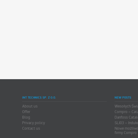
INT TECHNICS SP. Z O.O.
NEW POSTS
About us
Wesołych Świ
Offer
Compro – Cat
Blog
Danfoss Catal
Privacy policy
SLI03 – Induk
Contact us
Nowe możliwo
firmy Compro