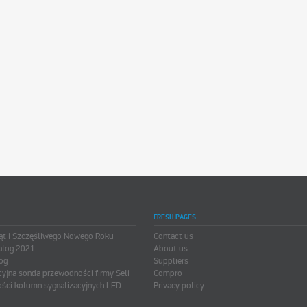
FRESH PAGES
ąt i Szczęśliwego Nowego Roku
Contact us
alog 2021
About us
og
Suppliers
cyjna sonda przewodności firmy Seli
Compro
ści kolumn sygnalizacyjnych LED
Privacy policy