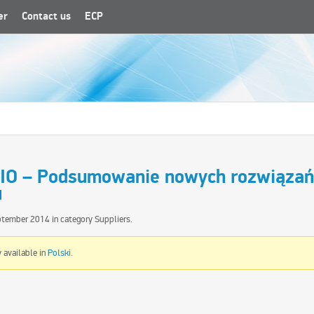
er
Contact us
ECP
IO – Podsumowanie nowych rozwiązań
u
ptember 2014
in category
Suppliers
.
y available in
Polski
.