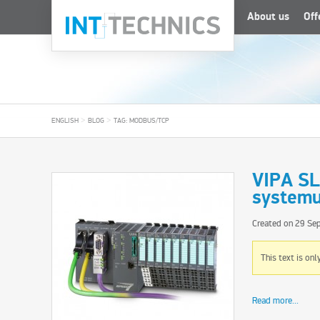
About us
Off
>
>
ENGLISH
BLOG
TAG: MODBUS/TCP
VIPA SL
system
Created on
29 Se
This text is onl
Read more...