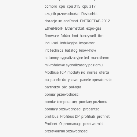
compro
cpu
cpu 315
cpu 317
czujnik przewodności
DeviceNet
dotacje ue
ecoPanel
ENERGETAB 2012
EtherNet/IP
EthernetCat
expo-gas
firmware
folder
hmi
honeywell
ifm
indu-sol
indukcyjna
inspektor
int technics
katalog
know-how
kolumny sygnalizacyjne led
manotherm
mikrofalowe sygnalizatory poziomu
Modbus/TCP
moduły i/o
norres
oferta
pa
panele dotykowe
panele operatorskie
partnerzy
plc
polagra
pomiar przewodności
pomiar temperatury
pomiary poziomu
pomiary przewodności
procentec
profibus
Profibus DP
profihub
profinet
Profinet IO
promanage
przetworniki
przetworniki przewodności