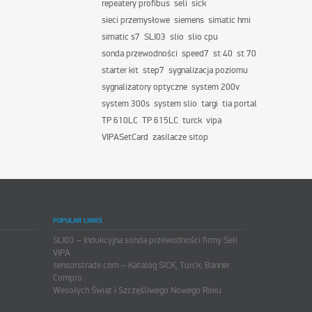
repeatery profibus
seli
sick
sieci przemysłowe
siemens
simatic hmi
simatic s7
SLI03
slio
slio cpu
sonda przewodności
speed7
st 40
st 70
starter kit
step7
sygnalizacja poziomu
sygnalizatory optyczne
system 200v
system 300s
system slio
targi
tia portal
TP 610LC
TP 615LC
turck
vipa
VIPASetCard
zasilacze sitop
POPULAR LINKS
SLI03 – Indukcyjna sonda przewodności firmy Seli
VIPA
sensorstrade.com – Katalog SICK, Turck, Banner
Compro
Wesołych Świąt i Szczęśliwego Nowego Roku