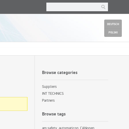
DEUTSCH
POLSKI
Browse categories
Suppliers
INT TECHNICS
Partners
Browse tags
am safety
automaticon
CANopen