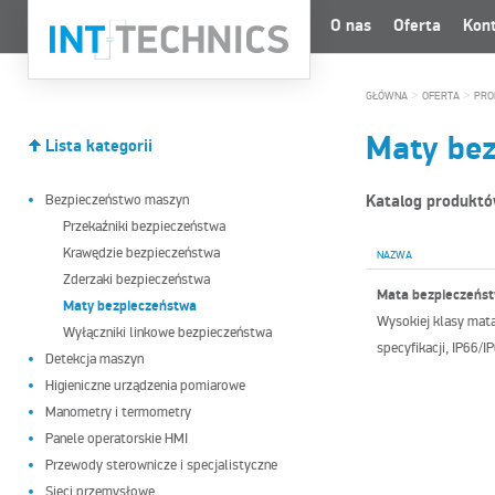
O nas
Oferta
Kon
>
>
GŁÓWNA
OFERTA
PRO
Maty be
Lista kategorii
Bezpieczeństwo maszyn
Katalog produkt
Przekaźniki bezpieczeństwa
Krawędzie bezpieczeństwa
NAZWA
Zderzaki bezpieczeństwa
Mata bezpieczeńs
Maty bezpieczeństwa
Wysokiej klasy mat
Wyłączniki linkowe bezpieczeństwa
specyfikacji, IP66/I
Detekcja maszyn
Higieniczne urządzenia pomiarowe
Manometry i termometry
Panele operatorskie HMI
Przewody sterownicze i specjalistyczne
Sieci przemysłowe