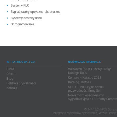
Systemy PLC
Sygnalizatory optyczno-akustyczne
Systemy ochrony kabli
Oprogramowanie
INT TECHNICS SP. Z O.O.
NAJŚWIEŻSZE INFORMACJE
O nas
Wesołych Świąt i Szczęśliwego
Nowego Roku
Oferta
Compro – Katalog 2021
Blog
Katalog Danfoss
Polityka prywatności
SLI03 – Indukcyjna sonda
Kontakt
przewodności firmy Seli
Nowe możliwości kolumn
sygnalizacyjnych LED firmy Compr
© INT TECHNICS Sp. z o
Integracja systemów sterowania, Wizualizac