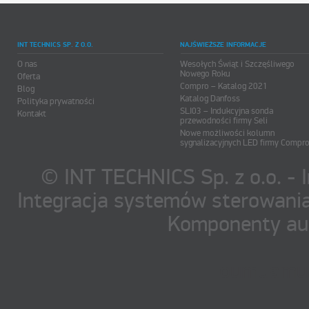
INT TECHNICS SP. Z O.O.
NAJŚWIEŻSZE INFORMACJE
O nas
Wesołych Świąt i Szczęśliwego
Nowego Roku
Oferta
Compro – Katalog 2021
Blog
Katalog Danfoss
Polityka prywatności
SLI03 – Indukcyjna sonda
Kontakt
przewodności firmy Seli
Nowe możliwości kolumn
sygnalizacyjnych LED firmy Compr
© INT TECHNICS Sp. z o.o. - 
Integracja systemów sterowania
Komponenty au
oumuamua