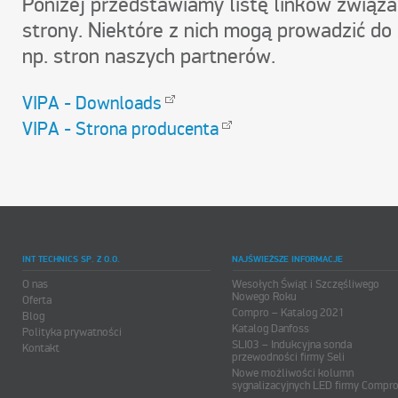
Poniżej przedstawiamy listę linków związ
strony. Niektóre z nich mogą prowadzić do
np. stron naszych partnerów.
VIPA - Downloads
VIPA - Strona producenta
INT TECHNICS SP. Z O.O.
NAJŚWIEŻSZE INFORMACJE
O nas
Wesołych Świąt i Szczęśliwego
Nowego Roku
Oferta
Compro – Katalog 2021
Blog
Katalog Danfoss
Polityka prywatności
SLI03 – Indukcyjna sonda
Kontakt
przewodności firmy Seli
Nowe możliwości kolumn
sygnalizacyjnych LED firmy Compr