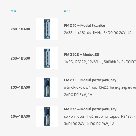
KOD
OPIS
FM 250 – Moduł licznika
250-1BA00
2×32bit (AB), do 1MHz, 2×DO DC 24V, 1A
FM 250S – Moduł SSI
250-1BS00
1×SSI, RS422, 12/24bit, 600kbit/s, 2×DO DC
FM 253 – Moduł pozycjonujący
253-1BA00
silnik krokowy, 1 oś, RS422, kanały separow
2×DO DC 24V, 1A
FM 254 – Moduł pozycjonujący
254-1BA00
servo-motor, 1 oś, inkrementujący, RS422, 
3×DI DC 24V, 1×DO DC 24V, 1A