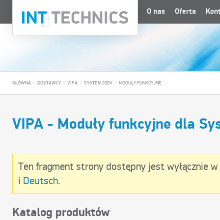
O nas
Oferta
Kon
>
>
>
>
GŁÓWNA
DOSTAWCY
VIPA
SYSTEM 200V
MODUŁY FUNKCYJNE
VIPA - Moduły funkcyjne dla S
Ten fragment strony dostępny jest wyłącznie w
i
Deutsch
.
Katalog produktów