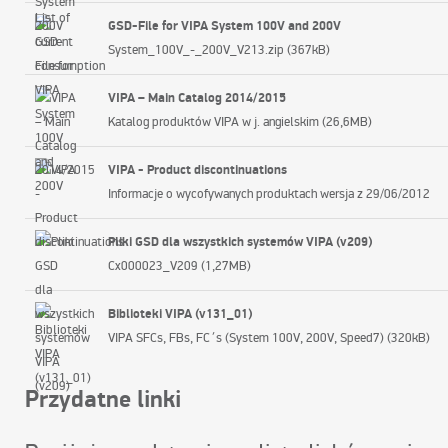
GSD-File for VIPA System 100V and 200V
System_100V_-_200V_V213.zip (367kB)
VIPA – Main Catalog 2014/2015
Katalog produktów VIPA w j. angielskim (26,6MB)
VIPA - Product discontinuations
Informacje o wycofywanych produktach wersja z 29/06/2012
Pliki GSD dla wszystkich systemów VIPA (v209)
Cx000023_V209 (1,27MB)
Biblioteki VIPA (v131_01)
VIPA SFCs, FBs, FC´s (System 100V, 200V, Speed7) (320kB)
Przydatne linki