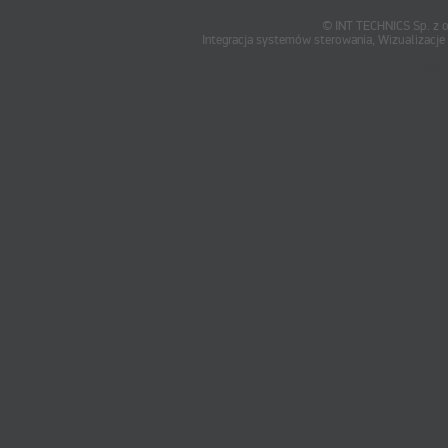
© INT TECHNICS Sp. z o
Integracja systemów sterowania, Wizualizac
oum