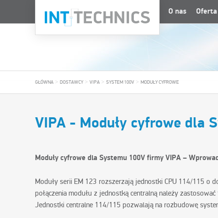
O nas
Oferta
>
>
>
>
GŁÓWNA
DOSTAWCY
VIPA
SYSTEM 100V
MODUŁY CYFROWE
VIPA - Moduły cyfrowe dla 
Moduły cyfrowe dla Systemu 100V firmy VIPA – Wprowa
Moduły serii EM 123 rozszerzają jednostki CPU 114/115 o d
połączenia modułu z jednostką centralną należy zastosować 
Jednostki centralne 114/115 pozwalają na rozbudowę syst