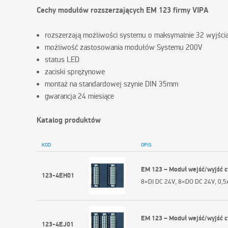
Cechy modułów rozszerzających EM 123 firmy VIPA
rozszerzają możliwości systemu o maksymalnie 32 wyjścia
możliwość zastosowania modułów Systemu 200V
status LED
zaciski sprężynowe
montaż na standardowej szynie DIN 35mm
gwarancja 24 miesiące
Katalog produktów
KOD
OPIS
EM 123 – Moduł wejść/wyjść 
123-4EH01
8×DI DC 24V, 8×DO DC 24V, 0,5
EM 123 – Moduł wejść/wyjść 
123-4EJ01