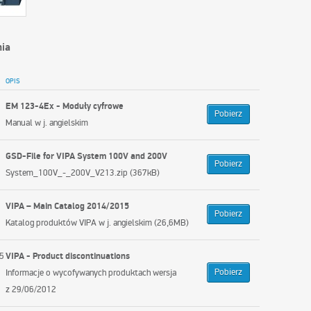
nia
OPIS
EM 123-4Ex - Moduły cyfrowe
Pobierz
Manual w j. angielskim
GSD-File for VIPA System 100V and 200V
Pobierz
System_100V_-_200V_V213.zip (367kB)
VIPA – Main Catalog 2014/2015
Pobierz
Katalog produktów VIPA w j. angielskim (26,6MB)
VIPA - Product discontinuations
Pobierz
Informacje o wycofywanych produktach wersja
z 29/06/2012