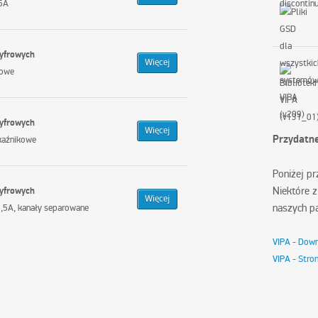
,5A
cyfrowych
Więcej
kowe
cyfrowych
Więcej
Przydatne
kaźnikowe
Poniżej pr
Niektóre z
cyfrowych
Więcej
naszych p
,5A, kanały separowane
VIPA - Dow
VIPA - Stro