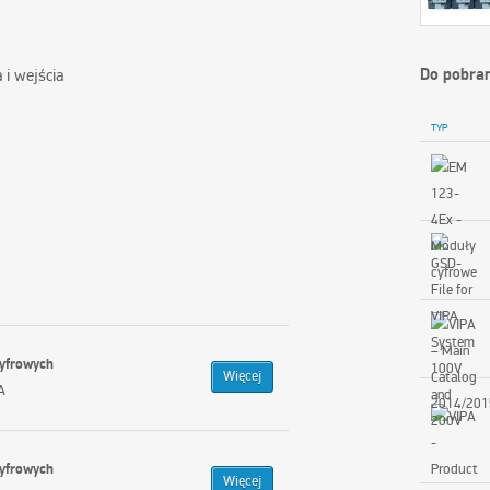
Do pobra
 i wejścia
TYP
cyfrowych
Więcej
A
cyfrowych
Więcej