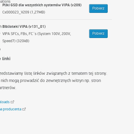
Pliki GSD dla wszystkich systemów VIPA (v209)
Pobierz
Cx000023_V209 (1,27MB)
Biblioteki VIPA (v131_01)
Pobierz
VIPA SFCs, FBs, FC´s (System 100V, 200V,
Speed7) (320kB)
 linki
zedstawiamy listę linków związanych z tematem tej strony.
 nich mogą prowadzić do zewnętrznych witryn np. stron
artnerów.
nloads
na producenta