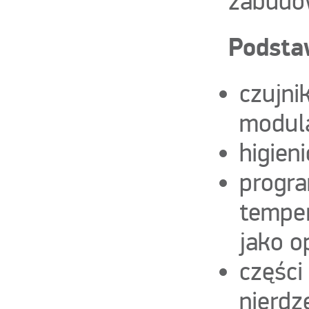
zabudo
Podsta
czujni
modula
higien
progr
temper
jako o
części
nierdz