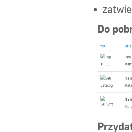
zatwi
Do pob
TYP
OPIS
T
yp
Kart
Seli
Kata
Seli
Opro
Przydat