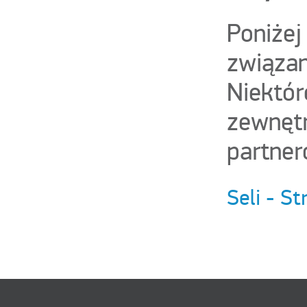
Poniżej
związan
Niektór
zewnętr
partner
Seli - S