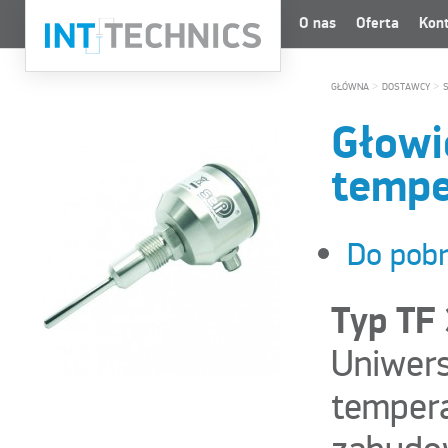
O nas
Oferta
Kon
>
>
GŁÓWNA
DOSTAWCY
S
Głowi
tempe
Do pobr
Typ TF
Uniwers
tempera