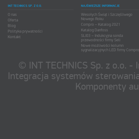
INT TECHNICS SP. Z O.O.
NAJŚWIEŻSZE INFORMACJE
O nas
Wesołych Świąt i Szczęśliwego
Nowego Roku
Oferta
Compro – Katalog 2021
Blog
Katalog Danfoss
Polityka prywatności
SLI03 – Indukcyjna sonda
Kontakt
przewodności firmy Seli
Nowe możliwości kolumn
sygnalizacyjnych LED firmy Compr
© INT TECHNICS Sp. z o.o. - 
Integracja systemów sterowania
Komponenty au
oumuamua