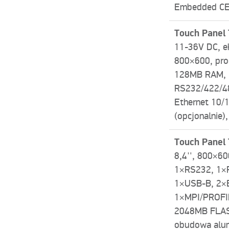
Embedded CE 
Touch Panel
11-36V DC, ek
800×600, pro
128MB RAM, 
RS232/422/4
Ethernet 10/
(opcjonalnie),
Touch Panel
8,4″, 800×60
1×RS232, 1×
1×USB-­B, 2×
1×MPI/PROFI
2048MB FLAS
obudowa alu