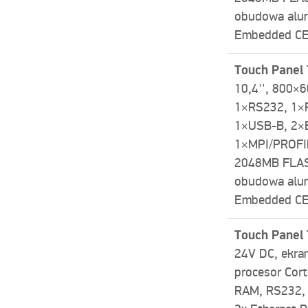
obudowa alu
Embedded CE 
Touch Panel
10,4″, 800×6
1×RS232, 1×
1×USB-­B, 2×
1×MPI/PROFI
2048MB FLAS
obudowa alu
Embedded CE 
Touch Panel
24V DC, ekra
procesor Cor
RAM, RS232,