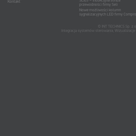
SLI03 – Indukcyjna sonda
Kontakt
przewodności firmy Seli
Nowe możliwości kolumn
sygnalizacyjnych LED firmy Compr
© INT TECHNICS Sp. z o
Integracja systemów sterowania, Wizualizac
oum