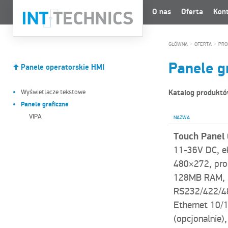
O nas
Oferta
Kon
>
>
GŁÓWNA
OFERTA
PRO
Panele g
Panele operatorskie HMI
Wyświetlacze tekstowe
Katalog produkt
Panele graficzne
VIPA
NAZWA
Touch Panel
11-36V DC, ek
480×272, pro
128MB RAM, 
RS232/422/4
Ethernet 10/
(opcjonalnie),