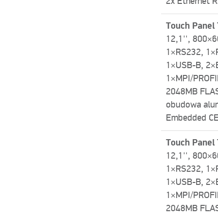
2x Ethernet 
Touch Panel
12,1″, 800×6
1×RS232, 1×
1×USB-­B, 2×
1×MPI/PROFI
2048MB FLAS
obudowa alu
Embedded CE 
Touch Panel
12,1″, 800×6
1×RS232, 1×
1×USB-­B, 2×
1×MPI/PROFI
2048MB FLAS