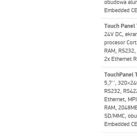
obudowa alu
Embedded CE 
Touch Panel
24V DC, ekra
procesor Cor
RAM, RS232,
2x Ethernet 
TouchPanel 
5,7″, 320×24
RS232, RS422
Ethernet, MP
RAM, 2048MB
SD/MMC, obu
Embedded CE 