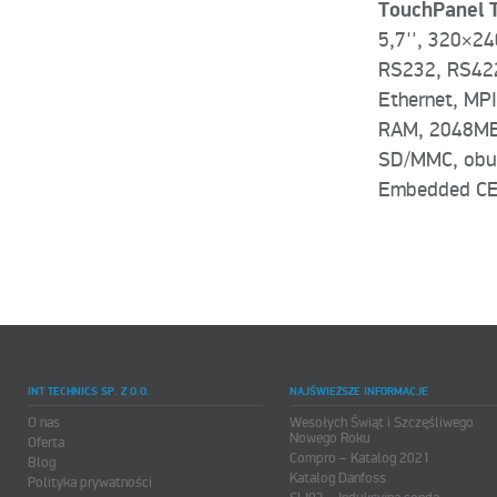
TouchPanel 
5,7″, 320×24
RS232, RS422
Ethernet, MP
RAM, 2048MB
SD/MMC, obu
Embedded CE 
INT TECHNICS SP. Z O.O.
NAJŚWIEŻSZE INFORMACJE
O nas
Wesołych Świąt i Szczęśliwego
Nowego Roku
Oferta
Compro – Katalog 2021
Blog
Katalog Danfoss
Polityka prywatności