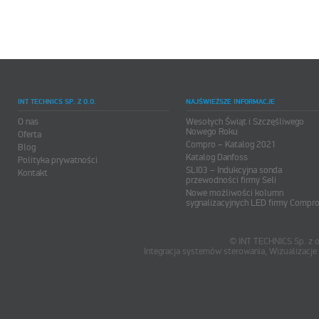
INT TECHNICS SP. Z O.O.
NAJŚWIEŻSZE INFORMACJE
O nas
Wesołych Świąt i Szczęśliwego
Nowego Roku
Oferta
Compro – Katalog 2021
Blog
Katalog Danfoss
Polityka prywatności
SLI03 – Indukcyjna sonda
Kontakt
przewodności firmy Seli
Nowe możliwości kolumn
sygnalizacyjnych LED firmy Compr
© INT TECHNICS Sp. z o
Integracja systemów sterowania, Wizualizac
oum