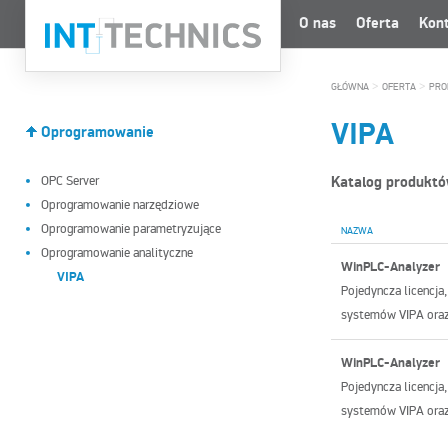
O nas
Oferta
Kon
>
>
GŁÓWNA
OFERTA
PRO
VIPA
Oprogramowanie
OPC Server
Katalog produkt
Oprogramowanie narzędziowe
Oprogramowanie parametryzujące
NAZWA
Oprogramowanie analityczne
WinPLC-Analyzer
VIPA
Pojedyncza licencja, 
systemów VIPA oraz
WinPLC-Analyzer
Pojedyncza licencja, 
systemów VIPA oraz