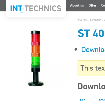
About us
Offer
Co
>
>
ENGLISH
SUPPLIERS
ST 40
Downlo
This tex
Downlo
TYPE
DESC