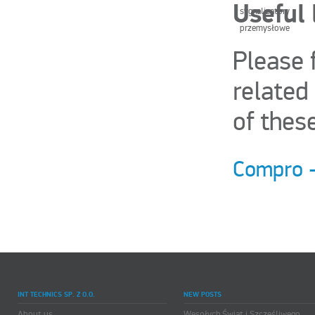
Useful 
Please 
related
of thes
Compro -
INT TECHNICS SP. Z O.O.
NEW POSTS
About us
Wesołych Świąt i Szczęśliwego