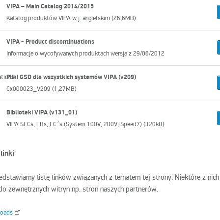
VIPA – Main Catalog 2014/2015
Katalog produktów VIPA w j. angielskim (26,6MB)
VIPA - Product discontinuations
Informacje o wycofywanych produktach wersja z 29/06/2012
Pliki GSD dla wszystkich systemów VIPA (v209)
Cx000023_V209 (1,27MB)
Biblioteki VIPA (v131_01)
VIPA SFCs, FBs, FC´s (System 100V, 200V, Speed7) (320kB)
linki
edstawiamy listę linków związanych z tematem tej strony. Niektóre z nic
do zewnętrznych witryn np. stron naszych partnerów.
loads