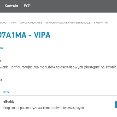
Kontakt
ECP
>
>
>
>
TAWCY
VIPA
OPROGRAMOWANIE
OPROGRAMOWANIE PARAMETRYZUJĄCE
SW307A1MA
07A1MA
-
VIPA
ia
y
anie konfiguracyjne dla modułów teleserwisowych (dostępne na stronie
ia
OPIS
eBuddy
Program do parametryzowania modułów teleserwisowych