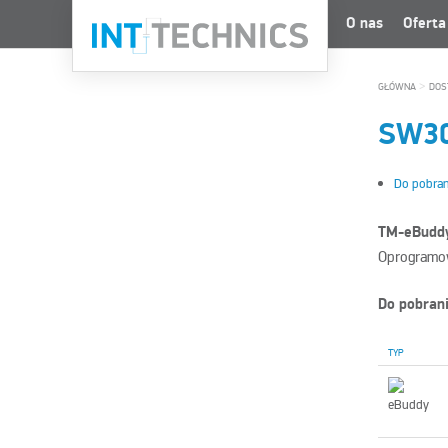
O nas
Oferta
>
GŁÓWNA
DOS
SW3
Do pobran
TM-eBudd
Oprogramow
Do pobran
TYP