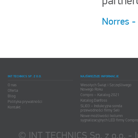
partner
Norres -
INT TECHNICS SP. Z O.O.
NAJŚWIEŻSZE INFORMACJE
O nas
Wesołych Świąt i Szczęśliwego
Nowego Roku
Oferta
Compro – Katalog 2021
Blog
Katalog Danfoss
Polityka prywatności
SLI03 – Indukcyjna sonda
Kontakt
przewodności firmy Seli
Nowe możliwości kolumn
sygnalizacyjnych LED firmy Compr
© INT TECHNICS Sp. z o.o. - 