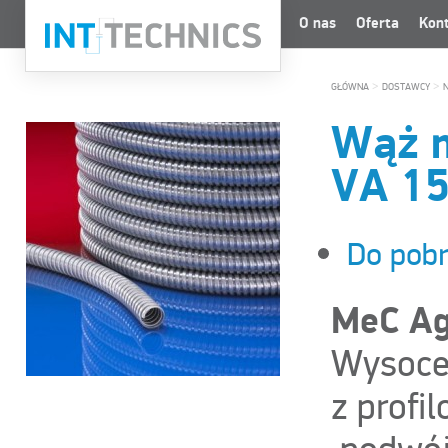
O nas
Oferta
Kon
>
>
GŁÓWNA
DOSTAWCY
Wąż m
VA 1
Do pobr
MeC Ag
Wysoce
z profi