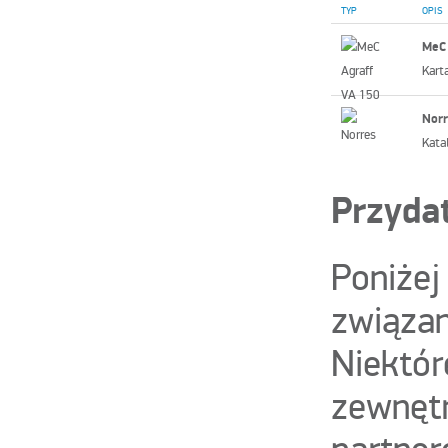
TYP
OPIS
MeC 
Kart
Norr
Kata
Przydat
Poniżej
związan
Niektór
zewnętr