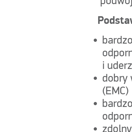
podwójn
Podsta
bardzo
odporn
i uder
dobry 
(EMC)
bardzo
odporn
zdolny