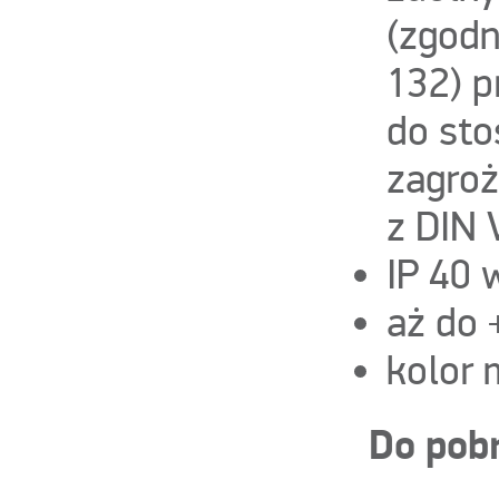
(zgodn
132) p
do sto
zagro
z DIN
IP 40 
aż do 
kolor 
Do pob