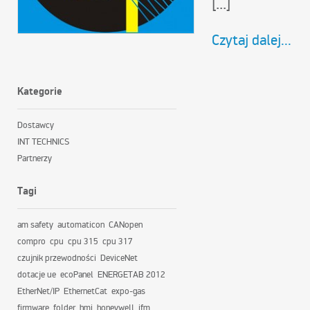
[...]
Czytaj dalej...
Kategorie
Dostawcy
INT TECHNICS
Partnerzy
Tagi
am safety
automaticon
CANopen
compro
cpu
cpu 315
cpu 317
czujnik przewodności
DeviceNet
dotacje ue
ecoPanel
ENERGETAB 2012
EtherNet/IP
EthernetCat
expo-gas
firmware
folder
hmi
honeywell
ifm