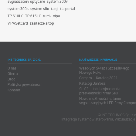
sygnalizatory optyczne
system 200v
system 300s
system slio
targi
tia portal
TP 610LC
TP 615LC
turck
vipa
VIPASetCard
zasilacze sitop
INT TECHNICS SP. Z O.O.
NAJŚWIEŻSZE INFORMACJE
O nas
Wesołych Świąt i Szczęśliwego
Nowego Roku
Oferta
Compro – Katalog 2021
Blog
Katalog Danfoss
Polityka prywatności
SLI03 – Indukcyjna sonda
Kontakt
przewodności firmy Seli
Nowe możliwości kolumn
sygnalizacyjnych LED firmy Compr
© INT TECHNICS Sp. z o
Integracja systemów sterowania, Wizualizac
oum