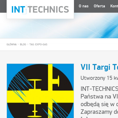
O nas
Oferta
Kon
>
>
GŁÓWNA
BLOG
TAG: EXPO-GAS
VII Targi
Utworzony
15 k
INT-TECHNICS 
Państwa na VI
odbędą się w 
Zapraszamy do