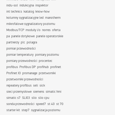
indu-sol
indukcyjna
inspektor
int technics
katalog
know-how
kolumny sygnalizacyjne led
manotherm
mikrofalowe sygnalizatory poziomu
Modbus/TCP
moduły i/o
norres
oferta
pa
panele dotykowe
panele operatorskie
partnerzy
plc
polagra
pomiar przewodności
pomiar temperatury
pomiary poziomu
pomiary przewodności
procentec
profibus
Profibus DP
profihub
profinet
Profinet IO
promanage
przetworniki
przetworniki przewodności
repeatery profibus
seli
sick
sieci przemysłowe
siemens
simatic hmi
simatic s7
SLI03
slio
slio cpu
sonda przewodności
speed7
st 40
st 70
starter kit
step7
sygnalizacja poziomu