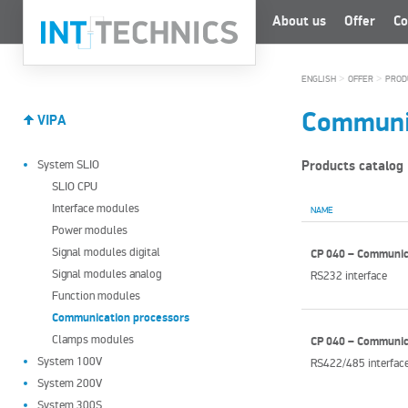
About us
Offer
Co
>
>
ENGLISH
OFFER
PROD
Communic
VIPA
System SLIO
Products catalog
SLIO CPU
Interface modules
NAME
Power modules
Signal modules digital
CP 040 – Communic
Signal modules analog
RS232 interface
Function modules
Communication processors
Clamps modules
CP 040 – Communic
System 100V
RS422/485 interfac
System 200V
System 300S