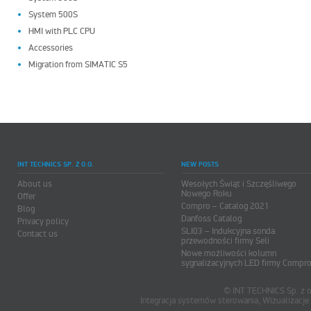
System 500S
HMI with PLC CPU
Accessories
Migration from SIMATIC S5
INT TECHNICS SP. Z O.O.
NEW POSTS
About us
Wesołych Świąt i Szczęśliwego
Nowego Roku
Offer
Compro – Catalog 2021
Blog
Danfoss Catalog
Privacy policy
SLI03 – Indukcyjna sonda
Contact us
przewodności firmy Seli
Nowe możliwości kolumn
sygnalizacyjnych LED firmy Compr
© INT TECHNICS Sp. z o
Integracja systemów sterowania, Wizualizac