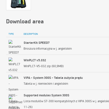
Download area
TYPE
DESCRIPTION
StarterKit SPEED7
Broszura informacyjna w j. angielskim
WinPLC7 v5.032
WinPLC7-V5-032.zip (60,9MB)
VIPA - System 300S -
T
abela zużycia prądu
T
abela w j. niemieckim i angielskim
Supported modules System 300S
Lista modułów S7-300 kompatybilnych z VIPA 300S w j. angielsk
11-26)