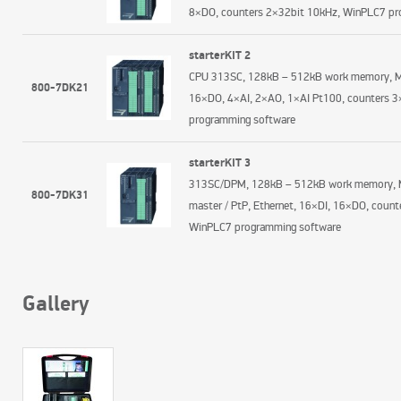
8×DO, counters 2×32bit 10kHz, WinPLC7 pr
starterKIT 2
CPU 313SC, 128kB – 512kB work memory, MPI
800-7DK21
16×DO, 4×AI, 2×AO, 1×AI Pt100, counters 
programming software
starterKIT 3
313SC/DPM, 128kB – 512kB work memory, 
800-7DK31
master / PtP, Ethernet, 16×DI, 16×DO, coun
WinPLC7 programming software
Gallery