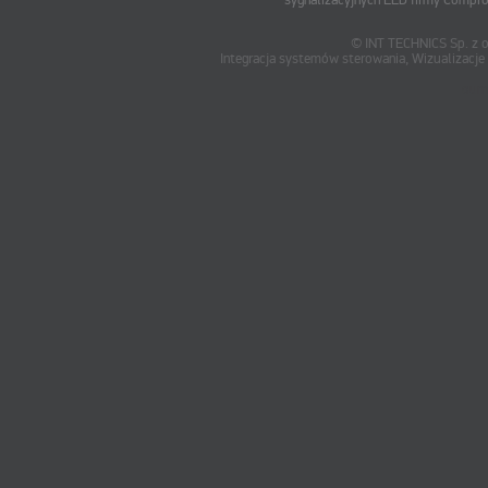
sygnalizacyjnych LED firmy Compr
© INT TECHNICS Sp. z o
Integracja systemów sterowania, Wizualizac
oum