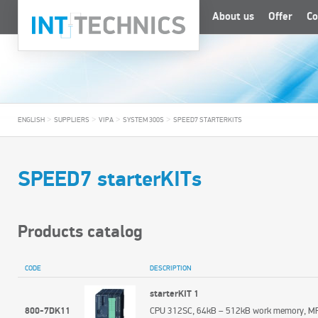
About us
Offer
Co
>
>
>
>
ENGLISH
SUPPLIERS
VIPA
SYSTEM 300S
SPEED7 STARTERKITS
SPEED7 starterKITs
Products catalog
CODE
DESCRIPTION
starterKIT 1
800-7DK11
CPU 312SC, 64kB – 512kB work memory, MPI,