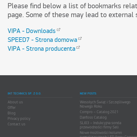
Please find below a list of bookmarks relat
page. Some of these may lead to external s
VIPA - Downloads
SPEED7 - Strona domowa
VIPA - Strona producenta
INT TECHNICS SP. Z O.O.
NEW POSTS
About us
Wesołych Świąt i Szczęśliwego
Nowego Roku
Offer
Compro – Catalog 2021
Blog
Danfoss Catalog
Privacy policy
SLI03 – Indukcyjna sonda
Contact us
przewodności firmy Seli
Nowe możliwości kolumn