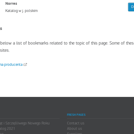
Norres
D
Katalog w j. polskim
ks
 below a list of bookmarks related to the topic of this page. Some of the
sites.
ona producenta
FRESH PAGES
ąt i Szczęśliwego Nowego Roku
Contact us
alog 2021
About us