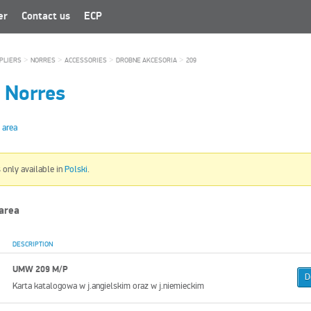
er
Contact us
ECP
>
>
>
>
PLIERS
NORRES
ACCESSORIES
DROBNE AKCESORIA
209
-
Norres
 area
s only available in
Polski
.
area
DESCRIPTION
UMW 209 M/P
D
Karta katalogowa w j.angielskim oraz w j.niemieckim