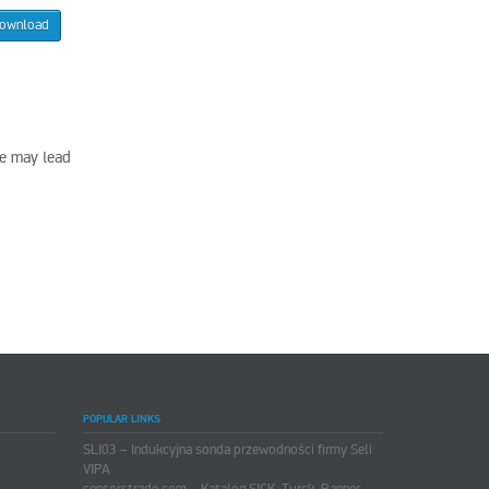
ownload
se may lead
POPULAR LINKS
SLI03 – Indukcyjna sonda przewodności firmy Seli
VIPA