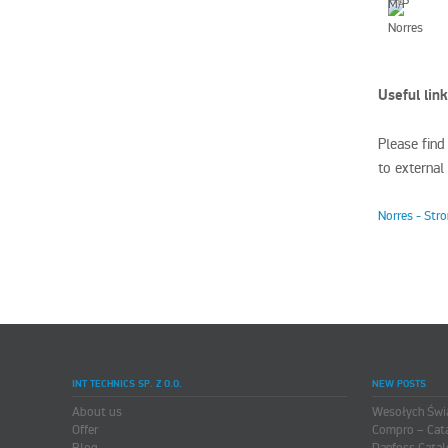
Useful lin
Please find
to external 
Norres - Str
INT TECHNICS SP. Z O.O.
NEW POSTS
About us
Wesołych Świ
Offer
Compro – Cat