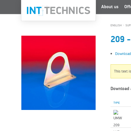
About us
Off
>
ENGLISH
SUP
209
Download
This text i
Download 
TYPE