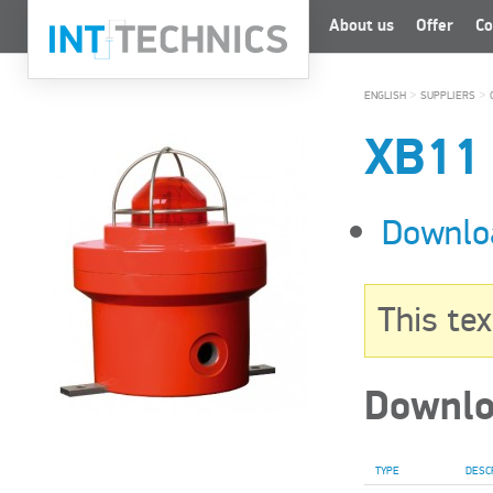
About us
Offer
Co
>
>
ENGLISH
SUPPLIERS
XB11
Downlo
This tex
Downlo
TYPE
DESC