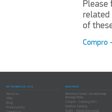
Please 
related
of thes
Compro -
INT TECHNICS SP. Z O.O.
NEW POSTS
About us
Wesołych Świąt i Szczęśliwego
Nowego Roku
Offer
Compro – Catalog 2021
Blog
Danfoss Catalog
Privacy policy
SLI03 – Indukcyjna sonda
Contact us