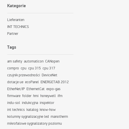
Kategorie
Lieferanten
INT TECHNICS
Partner
Tags
am safety
automaticon
CANopen
compro
cpu
cpu 315
cpu 317
czujnik przewodności
DeviceNet
dotacje ue
ecoPanel
ENERGETAB 2012
EtherNet/IP
EthernetCat
expo-gas
firmware
folder
hmi
honeywell
ifm
indu-sol
indukcyjna
inspektor
int technics
katalog
know-how
kolumny sygnalizacyjne led
manotherm
mikrofalowe sygnalizatory poziomu