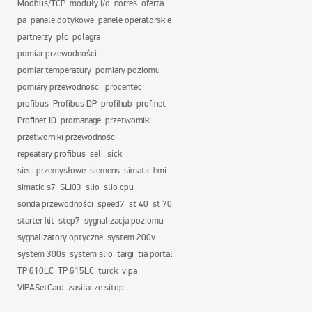
Modbus/TCP
moduły i/o
norres
oferta
pa
panele dotykowe
panele operatorskie
partnerzy
plc
polagra
pomiar przewodności
pomiar temperatury
pomiary poziomu
pomiary przewodności
procentec
profibus
Profibus DP
profihub
profinet
Profinet IO
promanage
przetworniki
przetworniki przewodności
repeatery profibus
seli
sick
sieci przemysłowe
siemens
simatic hmi
simatic s7
SLI03
slio
slio cpu
sonda przewodności
speed7
st 40
st 70
starter kit
step7
sygnalizacja poziomu
sygnalizatory optyczne
system 200v
system 300s
system slio
targi
tia portal
TP 610LC
TP 615LC
turck
vipa
VIPASetCard
zasilacze sitop