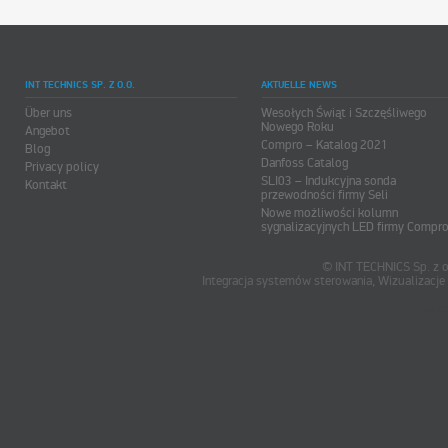
INT TECHNICS SP. Z O.O.
AKTUELLE NEWS
Über uns
Wesołych Świąt i Szczęśliwego
Nowego Roku
Angebot
Compro – Katalog 2021
Blog
Danfoss Catalog
Privacy policy
SLI03 – Indukcyjna sonda
Kontakt
przewodności firmy Seli
Nowe możliwości kolumn
sygnalizacyjnych LED firmy Compr
© INT TECHNICS Sp. z o
Integracja systemów sterowania, Wizualizac
oum