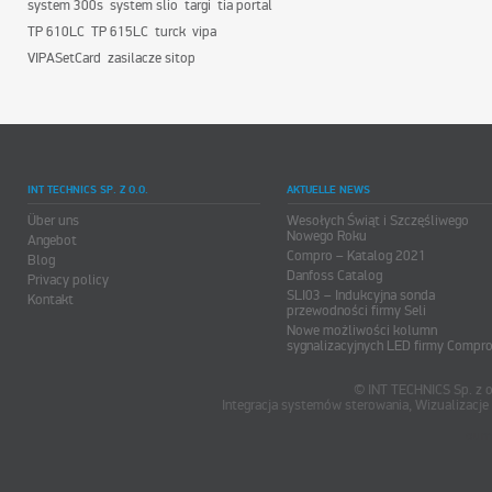
system 300s
system slio
targi
tia portal
TP 610LC
TP 615LC
turck
vipa
VIPASetCard
zasilacze sitop
INT TECHNICS SP. Z O.O.
AKTUELLE NEWS
Über uns
Wesołych Świąt i Szczęśliwego
Nowego Roku
Angebot
Compro – Katalog 2021
Blog
Danfoss Catalog
Privacy policy
SLI03 – Indukcyjna sonda
Kontakt
przewodności firmy Seli
Nowe możliwości kolumn
sygnalizacyjnych LED firmy Compr
© INT TECHNICS Sp. z o
Integracja systemów sterowania, Wizualizac
oum