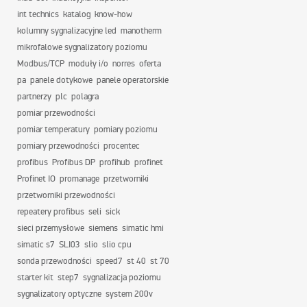
int technics
katalog
know-how
kolumny sygnalizacyjne led
manotherm
mikrofalowe sygnalizatory poziomu
Modbus/TCP
moduły i/o
norres
oferta
pa
panele dotykowe
panele operatorskie
partnerzy
plc
polagra
pomiar przewodności
pomiar temperatury
pomiary poziomu
pomiary przewodności
procentec
profibus
Profibus DP
profihub
profinet
Profinet IO
promanage
przetworniki
przetworniki przewodności
repeatery profibus
seli
sick
sieci przemysłowe
siemens
simatic hmi
simatic s7
SLI03
slio
slio cpu
sonda przewodności
speed7
st 40
st 70
starter kit
step7
sygnalizacja poziomu
sygnalizatory optyczne
system 200v