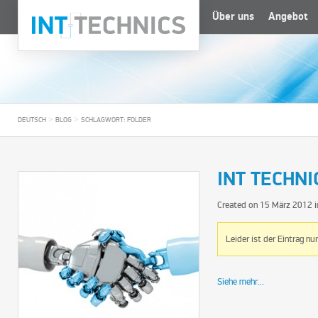
Über uns
Angebot
>
>
DEUTSCH
BLOG
SCHLAGWORT: FOLDER
INT TECHNI
Created on
15 März 2012
i
Leider ist der Eintrag nu
Siehe mehr...