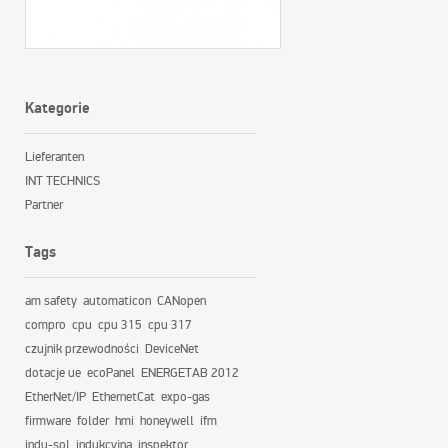
Kategorie
Lieferanten
INT TECHNICS
Partner
Tags
am safety
automaticon
CANopen
compro
cpu
cpu 315
cpu 317
czujnik przewodności
DeviceNet
dotacje ue
ecoPanel
ENERGETAB 2012
EtherNet/IP
EthernetCat
expo-gas
firmware
folder
hmi
honeywell
ifm
indu-sol
indukcyjna
inspektor