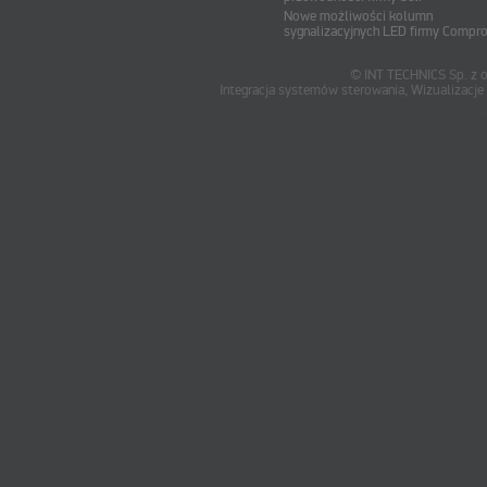
Nowe możliwości kolumn
sygnalizacyjnych LED firmy Compr
© INT TECHNICS Sp. z o
Integracja systemów sterowania, Wizualizac
oum