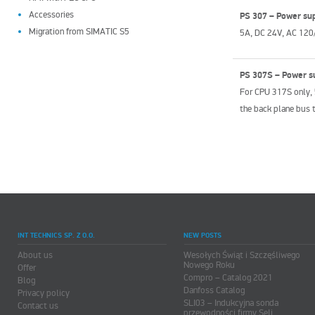
Accessories
PS 307 – Power su
Migration from SIMATIC S5
5A, DC 24V, AC 120
PS 307S – Power s
For CPU 317S only,
the back plane bus 
INT TECHNICS SP. Z O.O.
NEW POSTS
About us
Wesołych Świąt i Szczęśliwego
Nowego Roku
Offer
Compro – Catalog 2021
Blog
Danfoss Catalog
Privacy policy
SLI03 – Indukcyjna sonda
Contact us
przewodności firmy Seli