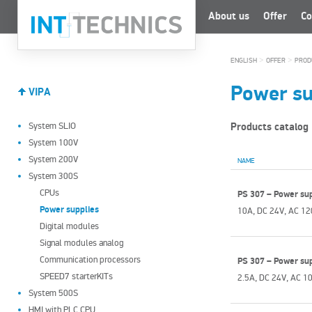
About us
Offer
Co
>
>
ENGLISH
OFFER
PROD
Power su
VIPA
System SLIO
Products catalog
System 100V
System 200V
NAME
System 300S
CPUs
PS 307 – Power su
Power supplies
10A, DC 24V, AC 12
Digital modules
Signal modules analog
Communication processors
PS 307 – Power su
SPEED7 starterKITs
2.5A, DC 24V, AC 1
System 500S
HMI with PLC CPU