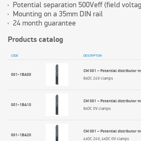
Potential separation 500Veff (field volta
Mounting on a 35mm DIN rail
24 month guarantee
Products catalog
CODE
DESCRIPTION
CM 001 – Potential distributor 
001-1BA00
8xDC 24V clamps
CM 001 – Potential distributor 
001-1BA10
8xDC 0V clamps
CM 001 – Potential distributor 
001-1BA20
4xDC 24V, 4xDC 0V clamps