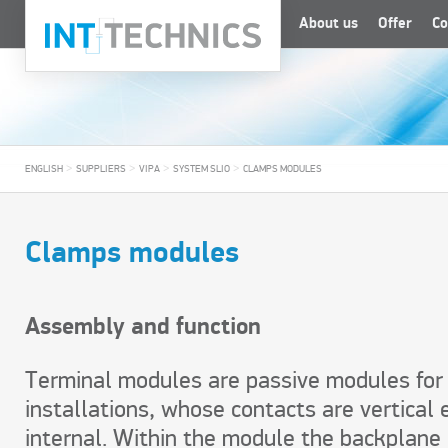
About us
Offer
Co
>
>
>
>
ENGLISH
SUPPLIERS
VIPA
SYSTEM SLIO
CLAMPS MODULES
Clamps modules
Assembly and function
Terminal modules are passive modules for 
installations, whose contacts are vertical 
internal. Within the module the backplane