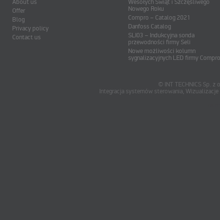
About us
Wesołych Świąt i Szczęśliwego
Nowego Roku
Offer
Compro – Catalog 2021
Blog
Danfoss Catalog
Privacy policy
SLI03 – Indukcyjna sonda
Contact us
przewodności firmy Seli
Nowe możliwości kolumn
sygnalizacyjnych LED firmy Compr
© INT TECHNICS Sp. z o
Integracja systemów sterowania, Wizualizac
oum