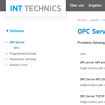
Über uns
Angebot
>
>
DEUTSCH
ANGEBOT
P
OPC Serv
Software
OPC Server
Produkte Katalog
VIPA
Programmiersoftware
NAME
Parametrier-Software
OPC server MPI dri
Analyse Tools
Single licence, pa
OPC Server RFC100
Single licence, pa
OPC Server TCP/IP 
Single licence, pa