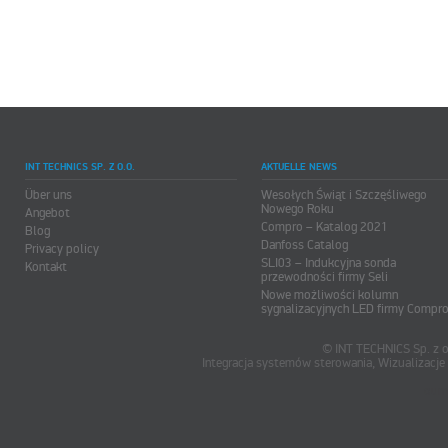
INT TECHNICS SP. Z O.O.
AKTUELLE NEWS
Über uns
Wesołych Świąt i Szczęśliwego
Nowego Roku
Angebot
Compro – Katalog 2021
Blog
Danfoss Catalog
Privacy policy
SLI03 – Indukcyjna sonda
Kontakt
przewodności firmy Seli
Nowe możliwości kolumn
sygnalizacyjnych LED firmy Compr
© INT TECHNICS Sp. z o
Integracja systemów sterowania, Wizualizac
oum