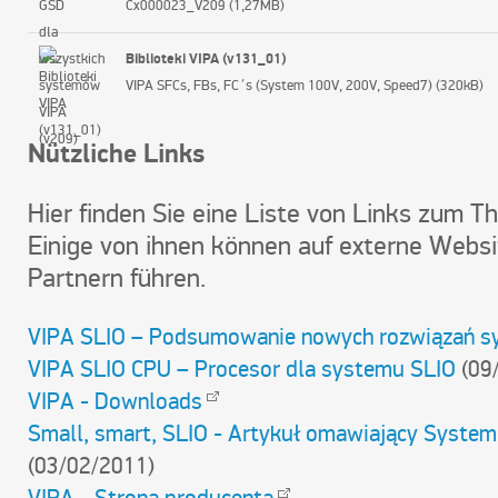
Cx000023_V209 (1,27MB)
Biblioteki VIPA (v131_01)
VIPA SFCs, FBs, FC´s (System 100V, 200V, Speed7) (320kB)
Nützliche Links
Hier finden Sie eine Liste von Links zum T
Einige von ihnen können auf externe Webs
Partnern führen.
VIPA SLIO – Podsumowanie nowych rozwiązań s
VIPA SLIO CPU – Procesor dla systemu SLIO
(09
VIPA - Downloads
Small, smart, SLIO - Artykuł omawiający System
(03/02/2011)