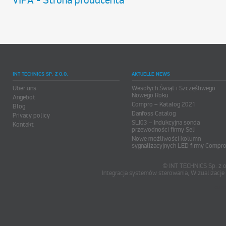
VIPA - Strona producenta
INT TECHNICS SP. Z O.O.
AKTUELLE NEWS
Über uns
Wesołych Świąt i Szczęśliwego
Nowego Roku
Angebot
Compro – Katalog 2021
Blog
Danfoss Catalog
Privacy policy
SLI03 – Indukcyjna sonda
Kontakt
przewodności firmy Seli
Nowe możliwości kolumn
sygnalizacyjnych LED firmy Compr
© INT TECHNICS Sp. z o
Integracja systemów sterowania, Wizualizac
oum