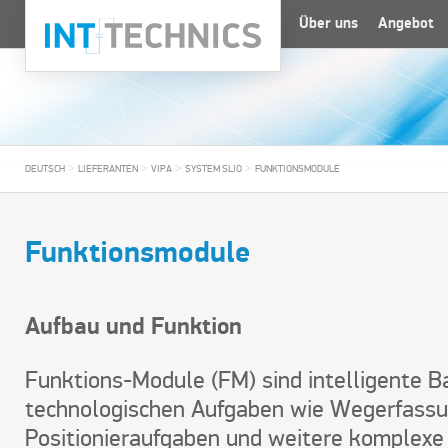
Über uns
Angebot
>
>
>
>
DEUTSCH
LIEFERANTEN
VIPA
SYSTEM SLIO
FUNKTIONSMODULE
Funktionsmodule
Aufbau und Funktion
Funktions-Module (FM) sind intelligente B
technologischen Aufgaben wie Wegerfassu
Positionieraufgaben und weitere komplexe 