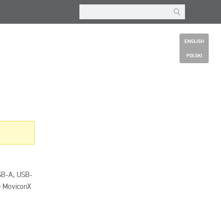
ENGLISH
POLSKI
SB-A, USB-
e MoviconX