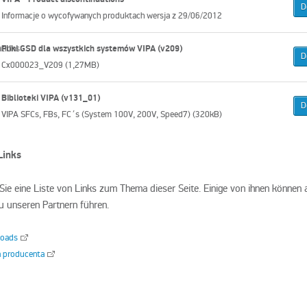
D
Informacje o wycofywanych produktach wersja z 29/06/2012
Pliki GSD dla wszystkich systemów VIPA (v209)
D
Cx000023_V209 (1,27MB)
Biblioteki VIPA (v131_01)
D
VIPA SFCs, FBs, FC´s (System 100V, 200V, Speed7) (320kB)
Links
 Sie eine Liste von Links zum Thema dieser Seite. Einige von ihnen können 
 unseren Partnern führen.
loads
a producenta