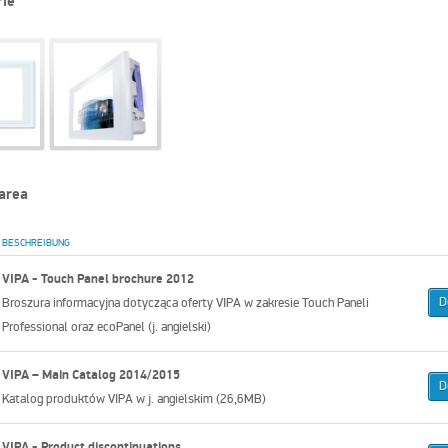
rie
area
BESCHREIBUNG
VIPA -
T
ouch Panel brochure 2012
D
Broszura informacyjna dotycząca oferty VIPA w zakresie
T
ouch Paneli
Professional oraz ecoPanel (j. angielski)
VIPA – Main Catalog 2014/2015
D
Katalog produktów VIPA w j. angielskim (26,6MB)
VIPA - Product discontinuations