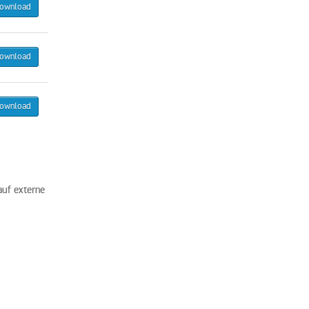
ownload
ownload
ownload
auf externe