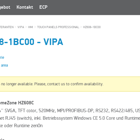
gebot
Kontakt
ECP
>
>
>
>
FERANTEN
VIPA
HMI
TOUCH PANELS PROFESSIONAL
HZ608-1BC00
8-1BC00
-
VIPA
rie
 area
s no longer available. Please, contact us to confirm availability.
omeZone HZ608C
4″ SVGA, TFT color, 520MHz, MPI/PROFIBUS-DP, RS232, RS422/485, U
et RJ45 (switch)
, inkl. Betriebssystem Windows CE 5.0 Core und Runtim
ble oder Runtime zenOn