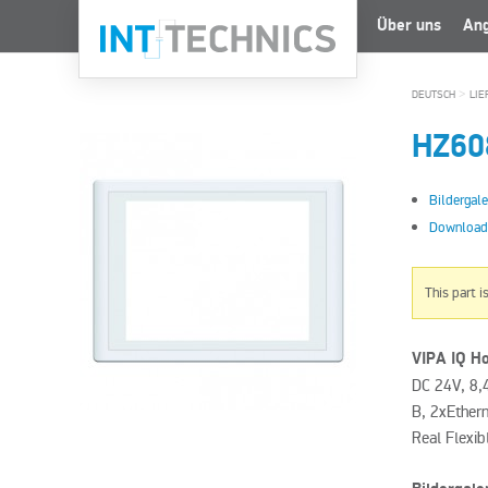
Über uns
An
>
DEUTSCH
LIE
HZ60
Bildergale
Download
This part i
VIPA IQ H
DC 24V, 8,
B, 2xEthern
Real Flexi