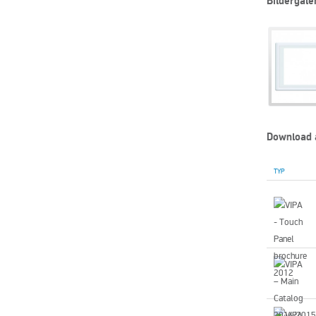
Bildergale
Download 
TYP