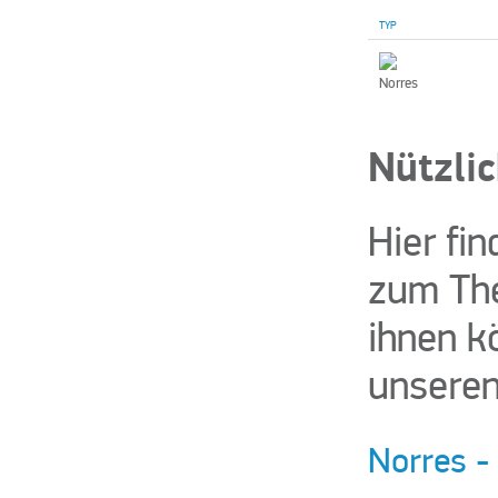
TYP
Nützlic
Hier fi
zum The
ihnen k
unseren
Norres -