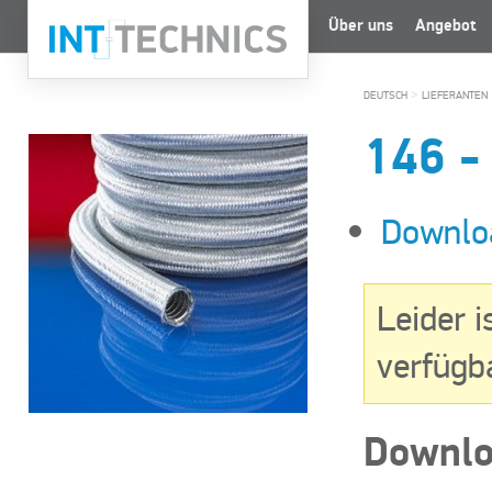
Über uns
Angebot
>
DEUTSCH
LIEFERANTEN
146
Downlo
Leider i
verfügb
Downlo