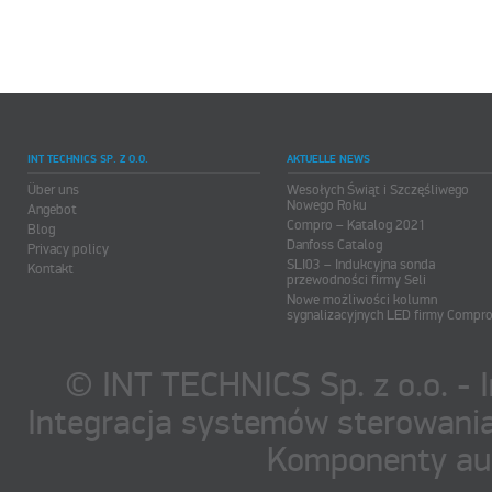
INT TECHNICS SP. Z O.O.
AKTUELLE NEWS
Über uns
Wesołych Świąt i Szczęśliwego
Nowego Roku
Angebot
Compro – Katalog 2021
Blog
Danfoss Catalog
Privacy policy
SLI03 – Indukcyjna sonda
Kontakt
przewodności firmy Seli
Nowe możliwości kolumn
sygnalizacyjnych LED firmy Compr
© INT TECHNICS Sp. z o.o. - 
Integracja systemów sterowania
Komponenty au